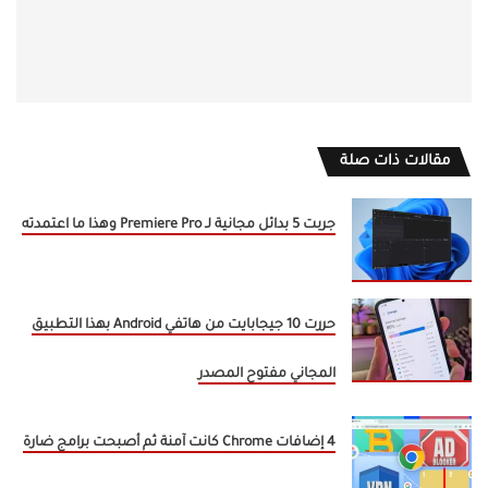
مقالات ذات صلة
جربت 5 بدائل مجانية لـ Premiere Pro وهذا ما اعتمدته
حررت 10 جيجابايت من هاتفي Android بهذا التطبيق
المجاني مفتوح المصدر
4 إضافات Chrome كانت آمنة ثم أصبحت برامج ضارة