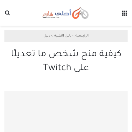
القائمة
بح
الرئيسية
>
دليل التقنية
>
دليل
كيفية منح شخص ما تعديلًا
على Twitch