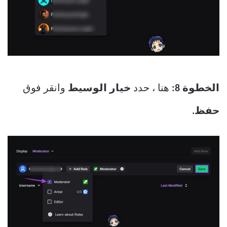
الخطوة 8:
هنا ، حدد
خيار الوسيط
وانقر فوق
حفظ.