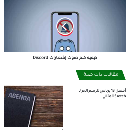
كيفية
كتم
صوت
إشعارات
Discord
كيفية كتم صوت إشعارات Discord
مقالات ذات صلة
أفضل 13 برنامج للرسم الحر لـ
Sketch المثالي