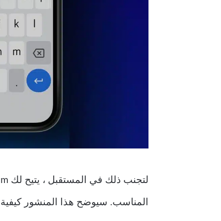
المناسب. سيوضح هذا المنشور كيفية جدولة رسالة على Telegram ع