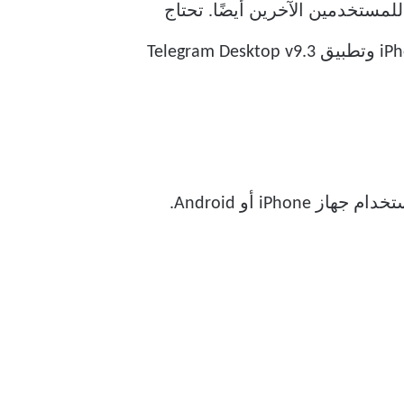
للمستخدمين الآخرين أيضًا. تحتاج
فقط إلى التأكد من أنك تستخدم تطبيق Telegram v9.3.2 أو إصدار أحدث على Android أو iPhone وتطبيق Telegram Desktop v9.3
يتيح لنا أولاً أن نعرض لك الخطوات لجدولة رسالتك لإرسالها إلى جهة اتصال على Telegram باستخدام جهاز iPhone أو Android.