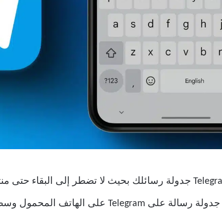
لتجنب ذلك في المستقبل ، يتيح لك Telegram جدولة رسائلك بحيث لا تضطر
لى الهاتف المحمول وسطح المكتب.