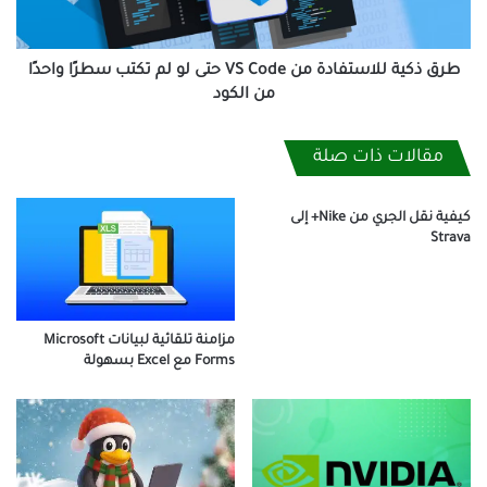
حتى
لو
لم
تكتب
طرق ذكية للاستفادة من VS Code حتى لو لم تكتب سطرًا واحدًا
سطرًا
من الكود
واحدًا
من
مقالات ذات صلة
الكود
كيفية نقل الجري من Nike+ إلى
Strava
مزامنة تلقائية لبيانات Microsoft
Forms مع Excel بسهولة