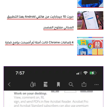
حررت 10 جيجابايت من هاتفي Android بهذا التطبيق
المجاني مفتوح المصدر
4 إضافات Chrome كانت آمنة ثم أصبحت برامج ضارة