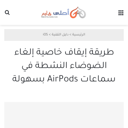
القائمة
بح
الرئيسية
>
دليل التقنية
>
iOS
طريقة إيقاف خاصية إلغاء
الضوضاء النشطة في
سماعات AirPods بسهولة