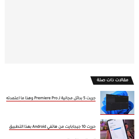
مقالات ذات صلة
جربت 5 بدائل مجانية لـ Premiere Pro وهذا ما اعتمدته
حررت 10 جيجابايت من هاتفي Android بهذا التطبيق