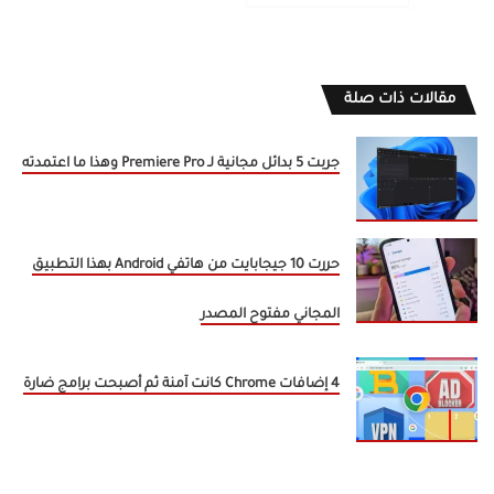
مقالات ذات صلة
جربت 5 بدائل مجانية لـ Premiere Pro وهذا ما اعتمدته
حررت 10 جيجابايت من هاتفي Android بهذا التطبيق
المجاني مفتوح المصدر
4 إضافات Chrome كانت آمنة ثم أصبحت برامج ضارة