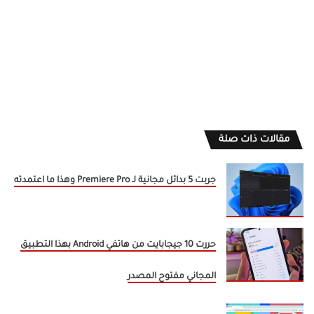
مقالات ذات صلة
جربت 5 بدائل مجانية لـ Premiere Pro وهذا ما اعتمدته
حررت 10 جيجابايت من هاتفي Android بهذا التطبيق
المجاني مفتوح المصدر