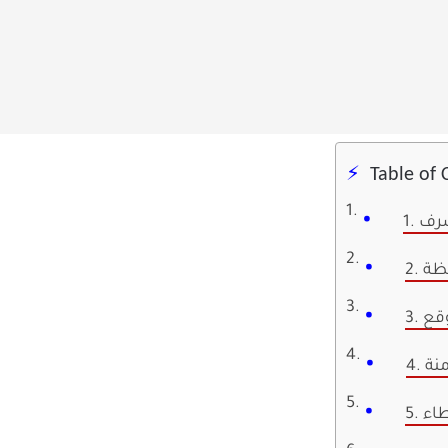
Table of 
شرف
فظة
منة