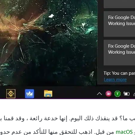
ا؟ قد ينقذك ذلك اليوم. إنها خدعة رائعة ، وقد قمنا ب
macOS
من قبل. اذهب للتحقق منها للتأكد من عدم حدو