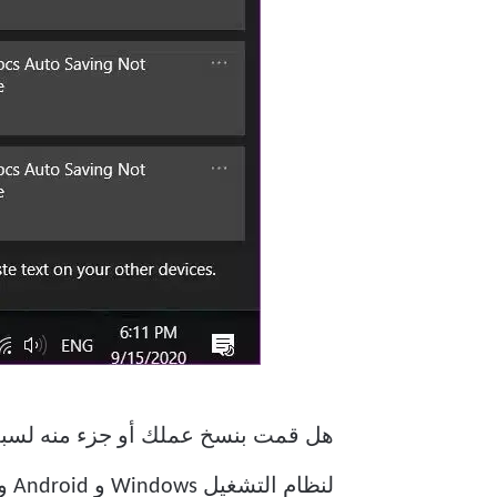
هل قمت بنسخ عملك أو جزء منه لسبب م
لنظام التشغيل Windows و Android و