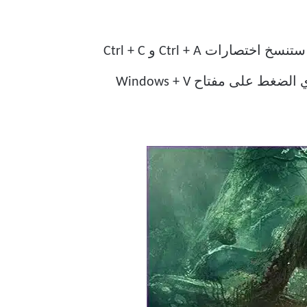
أستخدم Windows 10 كنظام التشغيل مفضل ، وغالبًا ما أجد عملي من وقت لآخر ف الحافظة. ستنسخ اختصارات Ctrl + A و Ctrl + C
كل ما كتبته حتى الآن إلى الحافظة. فكر في الأمر على أنه نسخة احتياطية سريعة وسهلة. يؤدي الضغط على مفتاح Windows + V