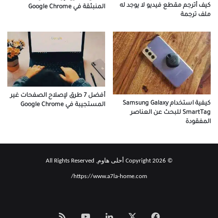
كيف أترجم مقطع فيديو لا يوجد له
المنبثقة في Google Chrome
ملف ترجمة
أفضل 7 طرق لإصلاح الصفحات غير
كيفية استخدام Samsung Galaxy
المستجيبة في Google Chrome
SmartTag للبحث عن العناصر
المفقودة
© Copyright 2026 أحلى هاوم, All Rights Reserved
https://www.a7la-home.com/
‫X
فيسبوك
لينكدإن
‫YouTube
Smart