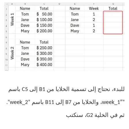
للبدء، نحتاج إلى تسمية الخلايا من B1 إلى C5 باسم
“week_1″، والخلايا من B7 إلى B11 باسم “week_2”.
ثم في الخلية G2، سنكتب