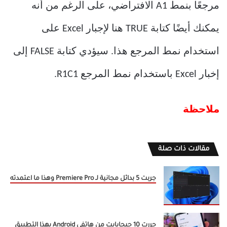
مرجعًا بنمط A1 الافتراضي، على الرغم من أنه
يمكنك أيضًا كتابة TRUE هنا لإجبار Excel على
استخدام نمط المرجع هذا. سيؤدي كتابة FALSE إلى
إخبار Excel باستخدام نمط المرجع R1C1.
ملاحظة
مقالات ذات صلة
جربت 5 بدائل مجانية لـ Premiere Pro وهذا ما اعتمدته
حررت 10 جيجابايت من هاتفي Android بهذا التطبيق