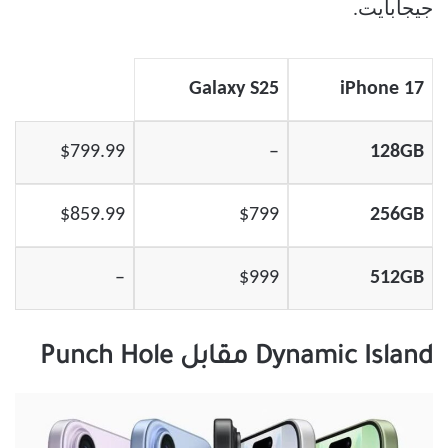
جيجابايت.
Galaxy S25
iPhone 17
$799.99
–
128GB
$859.99
$799
256GB
–
$999
512GB
Dynamic Island مقابل Punch Hole