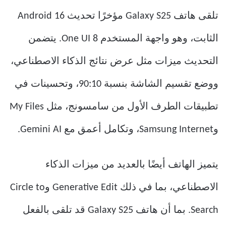
تلقى هاتف Galaxy S25 مؤخرًا تحديث Android 16
الثابت، وهو واجهة المستخدم One UI 8. يتضمن
التحديث ميزات مثل عرض نتائج الذكاء الاصطناعي،
ووضع تقسيم الشاشة بنسبة 90:10، وتحسينات في
تطبيقات الطرف الأول من سامسونج، مثل My Files
وSamsung Internet، وتكامل أعمق مع Gemini AI.
يتميز الهاتف أيضًا بالعديد من ميزات الذكاء
الاصطناعي، بما في ذلك Generative Edit وCircle to
Search. بما أن هاتف Galaxy S25 قد تلقى بالفعل