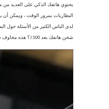
يحتوي هاتفك الذكي على العديد من مي
البطاريات بمرور الوقت ، ويمكن أن ي
لدى الناس الكثير من الأسئلة حول ا
شحن هاتفك بعد 100٪؟ هذه مخاوف صحيحة ، ولكن ماذا لو حافظت على شحن هاتف iPhone أو Android طوال الوقت؟