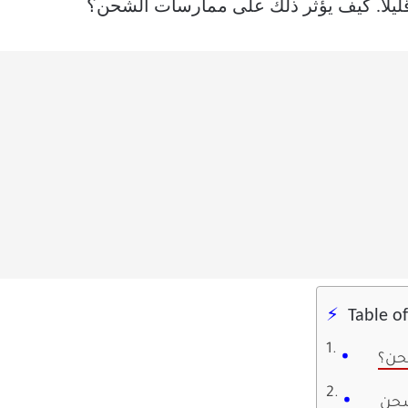
قليلاً. كيف يؤثر ذلك على ممارسات الشحن؟
Table o
حن؟
شحن