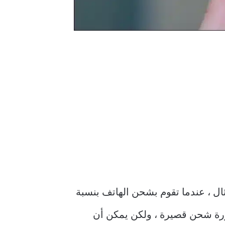
ال ، عندما تقوم بشحن الهاتف بنسبة
، لكنه يبدأ في الشحن مرة أخرى عندما ينخفض إلى 99٪. هذه دورة شحن قصيرة ، ولكن يمكن أن