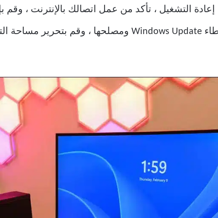
ح فشل تحديث Windows 11 بعد إعادة التشغيل ، تأكد من عمل اتصالك بالإنترنت
تشغيل VPN ، واستخدم مستكشف أخطاء Windows Update ومصلحه