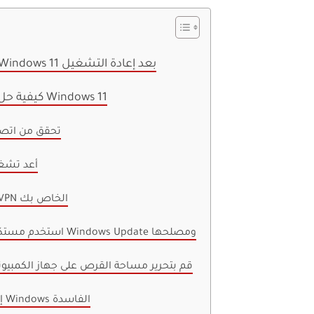
لماذا فشل تحديث Windows 11 بعد إعادة التشغيل
كيفية حل خطأ تحديث فشل Windows 11
1. تحقق من اتص
2. أعد تش
3. قم بتعطيل VPN الخاص بك
4. استخدم مستكشف أخطاء Windows Update ومصلحها
5. قم بتحرير مساحة القرص على جهاز الكمبيو
6. إصلاح ملفات Windows الفاسدة