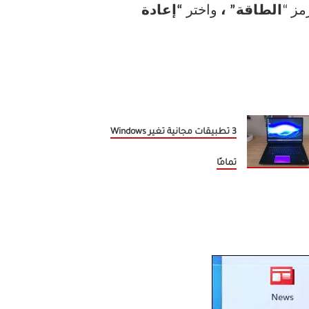
مز “
الطاقة” ،
واختر
“إعادة
3 تطبيقات مجانية تغير Windows
تمامًا