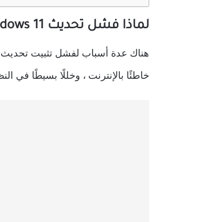
لماذا فشل تحديث Windows 11 بعد إعادة التشغيل
هناك عدة أسباب لفشل تثبيت تحديث Windows 11. تتضمن بعض هذه العناصر
خاطئًا بالإنترنت ، وخللًا بسيطًا في النظام ، وشبكة VPN نشطة ، ومساحة غير كافية على القرص ،