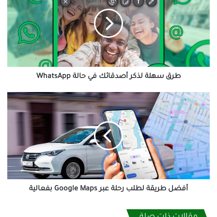
لذكر
أصدقائك
في
حالة
WhatsApp
طرق سهلة لذكر أصدقائك في حالة WhatsApp
أفضل
طريقة
لطلب
رحلة
عبر
Google
Maps
بفعالية
أفضل طريقة لطلب رحلة عبر Google Maps بفعالية