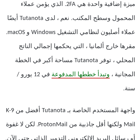
ميزة إضافية واحدة هي 2FA. الذي يؤمن عملاء
المحمول وسطح المكتب. نعم ، لدى Tutanota أيضًا
عملاء أصليون لنظامي التشغيل Windows و macOS.
مقرها خارج ألمانيا ، التي يحكمها إجمالي الناتج
المحلي ، توفر Tutanota مساحة أكبر في الخطة
المجانية ،
وتبدأ خططها المدفوعة
في 12 يورو /
سنة.
واجهة المستخدم الخاصة بـ Tutanota أفضل من K-9
Mail ولكنها أقل جاذبية من ProtonMail. لكن لا غفوة
أو رسائل البريد الإلكتروني التدمير الذاتي حتى الآن.