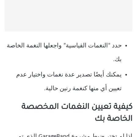
حدد “النغمات القياسية” واجعلها النغمة الخاصة
بك.
يمكنك أيضًا تصدير عدة نغمات واختيار عدم
تعيين أي منها كنغمة رنين حالية.
كيفية تعيين النغمات المخصصة
الخاصة بك
إذا لم تختر ضبط مشروع GarageBand الذي تم