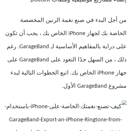
إنشاء مشاريع موسيقية وملفات podcast.
من أجل البدء في صنع نغمة الرنين المخصصة
الخاصة بك لجهاز iPhone الخاص بك ، يجب أن تكون
على دراية بالمفاهيم الأساسية لـ GarageBand. رغم
ذلك ، من السهل جدًا التعود على GarageBand على
جهاز iPhone الخاص بك. اتبع الخطوات التالية لبدء
مشروع GarageBand الأول.