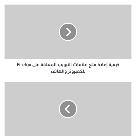
كيفية
إعادة
فتح
علامات
التبويب
المغلقة
على
Firefox
للكمبيوتر
والهاتف
كيفية إعادة فتح علامات التبويب المغلقة على Firefox
للكمبيوتر والهاتف
إصلاح:
مشكلة
تجمد
أو
إعادة
التشغيل
Windows
10
بسبب