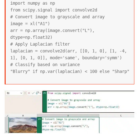
import numpy as np

from scipy.signal import convolve2d

# Convert image to grayscale and array

image = xl("A1")

arr = np.array(image.convert("L"), 
dtype=np.float32)

# Apply Laplacian filter

laplacian = convolve2d(arr, [[0, 1, 0], [1, -4, 
1], [0, 1, 0]], mode='same', boundary='symm')

# Classify based on variance

"Blurry" if np.var(laplacian) < 100 else "Sharp"