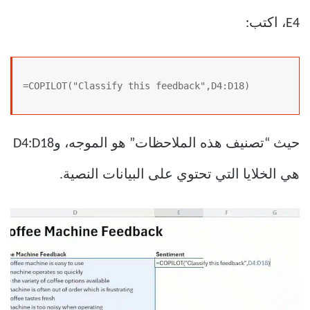
E4، اكتب:
=COPILOT("Classify this feedback",D4:D18)
حيث “تصنيف هذه الملاحظات” هو الموجه، وD4:D18
هي الخلايا التي تحتوي على البيانات النصية.