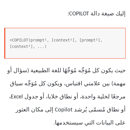
إليك صيغة دالة COPILOT:
=COPILOT(prompt¹, [context¹], [prompt²], 
[context²], ...)
حيث يكون كل مُوَجِّه مُوَجِّهًا للغة الطبيعية (سؤال أو
مهمة) بين علامتي اقتباس، ويكون كل مُوَجِّه سياق
مرجعًا لخلية واحدة، أو نطاق خلايا، أو جدول Excel،
أو نطاق مُسمّى يُرشد Copilot إلى مكان العثور
على البيانات التي سيستخدمها.