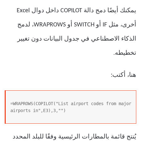
يمكنك أيضًا دمج دالة COPILOT داخل دوال Excel
أخرى، مثل IF أو SWITCH أو WRAPROWS، لدمج
الذكاء الاصطناعي في جدول البيانات دون تغيير
تخطيطه.
هنا، أكتب:
=WRAPROWS(COPILOT("List airport codes from major 
airports in",E3),3,"")
يُنتج قائمة بالمطارات الرئيسية وفقًا للبلد المحدد