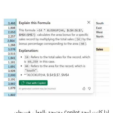
إذا كانت لوحة Copilot مفتوحة بالفعل، فسيظهر