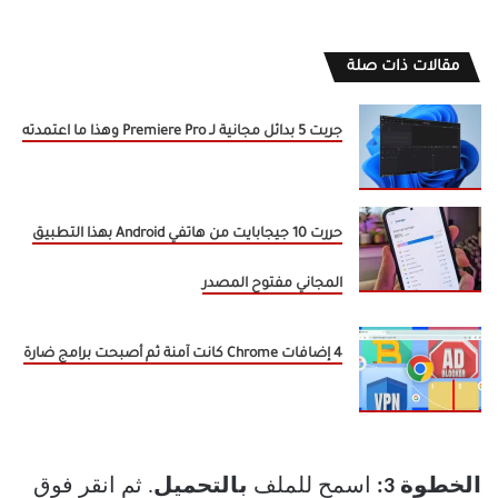
مقالات ذات صلة
جربت 5 بدائل مجانية لـ Premiere Pro وهذا ما اعتمدته
حررت 10 جيجابايت من هاتفي Android بهذا التطبيق
المجاني مفتوح المصدر
4 إضافات Chrome كانت آمنة ثم أصبحت برامج ضارة
الخطوة 3:
اسمح للملف
بالتحميل
. ثم انقر فوق