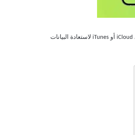
قبل أن ننتقل إلى عملية نقل WhatsApp ، تحتاج إلى عمل نسخة احتياطية من WhatsApp على iCloud أو iTunes لاستعادة البيانات