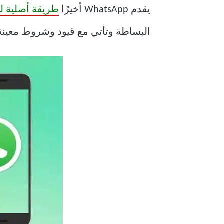
يقدم WhatsApp أخيرًا
طريقة أصلية لنقل دردشة hatsApp
البساطة وتأتي مع قيود وشروط معينة. إليك كيفية نقل درد