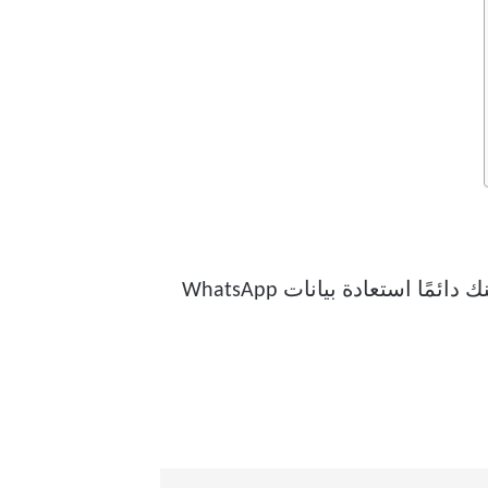
اتبع الخطوات أدناه لأخذ نسخة احتياطية من WhatsApp إلى منصة iCloud. بهذه الطريقة ، يمكنك دائمًا استعادة بيانات WhatsApp