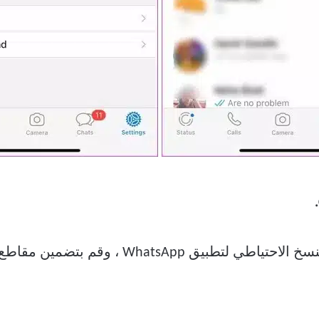
تحقق من إجمالي حجم النسخ الاحتياطي لتطبي