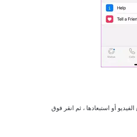
ق WhatsApp ، وقم بتضمين مقاطع الفيديو أو استبعادها ، ثم انقر فوق