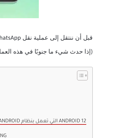
(إذا حدث شيء ما جنوبًا في هذه العملي
نقل الدردشات عبر WhatsApp من IPHONE إلى هواتف ANDROID التي تعمل بنظام ANDROID 12
نقل الدردشات 