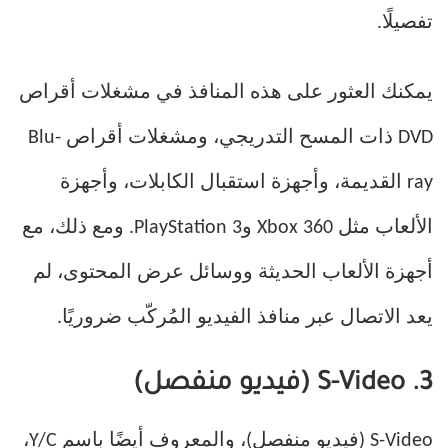
تفصيلًا.
يمكنك العثور على هذه المنافذ في مشغلات أقراص
DVD ذات المسح التدريجي، ومشغلات أقراص Blu-
ray القديمة، وأجهزة استقبال الكابلات، وأجهزة
الألعاب مثل Xbox 360 وPlayStation 3. ومع ذلك، مع
أجهزة الألعاب الحديثة ووسائل عرض المحتوى، لم
يعد الاتصال عبر منافذ الفيديو المُركّب ضروريًا.
3. S-Video (فيديو منفصل)
S-Video (فيديو منفصل)، والمعروف أيضًا باسم Y/C،