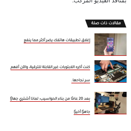
بمنافذ الفيديو المُركّب.
مقالات ذات صلة
إغلاق تطبيقات هاتفك يضر أكثر مما ينفع
كنت أكره اللابتوبات غير القابلة للترقية، والآن أفهم
سر نجاحها.
بعد 20 عامًا من بناء الحواسيب: لماذا أشتري جهازًا
جاهزًا أخيرًا