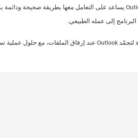
فهم العوامل التي تؤدي إلى تجمّد Outlook يساعد على التعامل معها بطريقة
 البرنامج إلى عمله الطبيعي.
في هذا المقال نوضح الأسباب الشائعة لتجمّد Outlook عند إرفاق