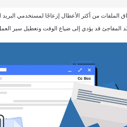
د برنامج Outlook عند إرفاق الملفات من أكثر الأعطال إزعاجًا لمستخدم
د المفاجئ قد يؤدي إلى ضياع الوقت وتعطيل سير العمل، و