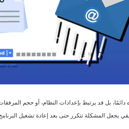
لل لا يكون سببه Outlook وحده دائمًا، بل قد يرتبط بإعدادات النظام، أو حج
ي يجعل المشكلة تتكرر حتى بعد إعادة تشغيل البرنامج