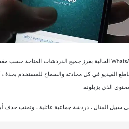
تقوم أداة استخدام مساحة تخزين WhatsApp الحالية بفرز جميع الدردشات 
لرسائل والصور وملفات GIF ومقاطع الفيديو في كل محادثة والسماح للمست
حتوى الذي يزيلونه.
ى سبيل المثال ، دردشة جماعية عائلية ، وتجنب حذف أ