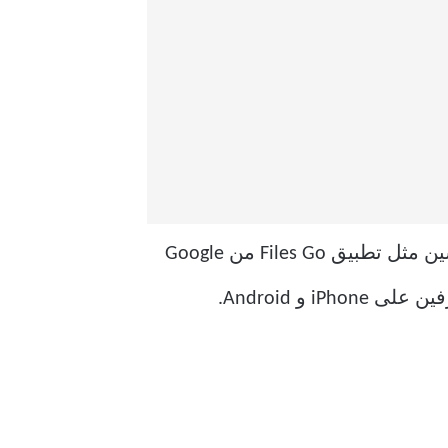
هناك أدوات أخرى لتنظيف التخزين. ولكن حتى الآن ، يعد تطبيق WhatsApp أفضل من المنافسين مثل تطبيق Files Go من Google