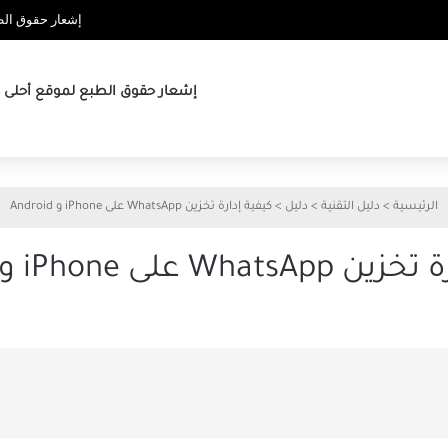
إشعار حقوق الطب
إشعار حقوق الطبع لموقع أحلى ها
الرئيسية
>
دليل التقنية
>
دليل
>
كيفية إدارة تخزين WhatsApp على iPhone و Android
W على iPhone و Android