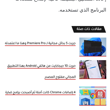
البرنامج الذي تستخدمه.
مقالات ذات صلة
جربت 5 بدائل مجانية لـ Premiere Pro وهذا ما اعتمدته
حررت 10 جيجابايت من هاتفي Android بهذا التطبيق
المجاني مفتوح المصدر
4 إضافات Chrome كانت آمنة ثم أصبحت برامج ضارة