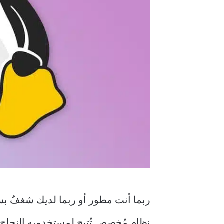
ربما أنت مطور أو ربما لديك شغفٌ بس
نظام مُخصص تُتيح لمستخدميه النجاح. 