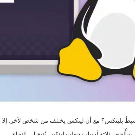
يطٌ بلينكس؟ مع أن لينكس يختلف من شخص لآخر، إلا أن
سأُلخص ثلاثة أسبابٍ جعلت لينكس يُتيح لي النجاح.