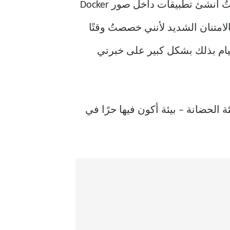
بالنظر إلى الماضي، كنتُ أكتسب خبرة عملية أساسية. لم أكن أدرك ذلك حينها، لكنني لاحقًا كنتُ أُنشئ تطبيقات داخل صور Docker
ان باتساق موثوق. الآن، وبعد أن بدأتُ بتعلم Kubernetes، أشعر بالامتنان الشديد لأنني خصصتُ وقتًا
د القيام بذلك بشكل كبير على خبرتي
هذا الصدد، ومن الواضح أن Windows لا يُوفر نفس بيئة الحضانة – بيئة أكون فيها حرًا في