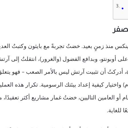
 على أوبونتو، وبدافع الفضول (والغرور)، انتقلتُ إلى آر
ة، أدركتُ أن تثبيت آرتش ليس بالأمر الصعب – فهو يتعلق
واختيار كيفية إعداد بيئتك الرسومية. تكرار هذه العملي
ا للغاية.