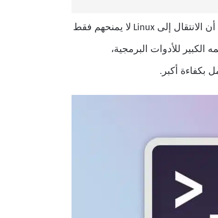
اختيار نظام التشغيل قد يحدث فارقًا كبيرًا في رحلة أي مطور. الكثير من المبرمجين يكتشفون أن الانتقال إلى Linux لا يمنحهم فقط
ه الكبير للأدوات البرمجية،