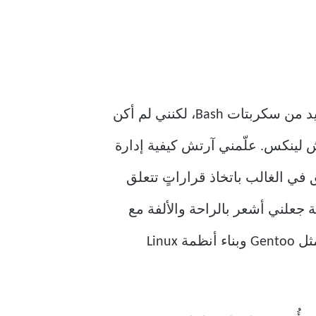
لم أكن مطورًا عندما بدأتُ استخدام لينكس منذ زمنٍ بعيد. خضتُ تجربةً مع بايثون وكتبتُ العديد من سكربتات Bash، لكنني لم أكن
تش لينكس. علّمني آرتش كيفية إدارة
 في الغالب باتخاذ قراراتٍ تتعلق
ة جعلني أشعر بالراحة والألفة مع
واجهة لينكس الأساسية. على مدار العام أو العامين التاليين، خضتُ غمار مشاريع أكثر تعقيدًا، مثل Gentoo وبناء أنظمة Linux