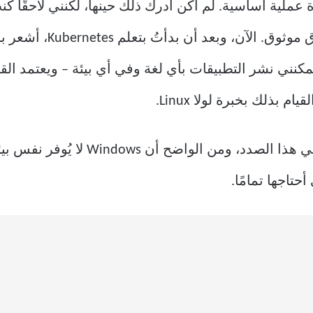
لأتمكن من نشرها في أي مك
يعني أنه يُمكنني نشر التطبيقات بأي لغة وفي أي بيئة – ويعتم
 بذلك بخبرة لولا Linux.
مؤخرًا، قارنتُ بين Linux وWindows في 
حتاجها تمامًا.