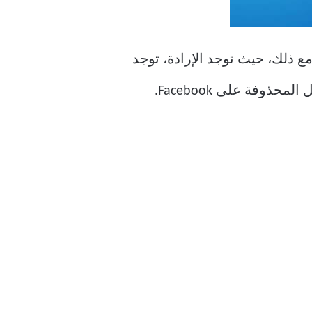
 لا؛ لا يوجد خيار لاستعادة رسالة Facebook المحذوفة. ومع ذلك، حيث توجد الإرادة، توجد