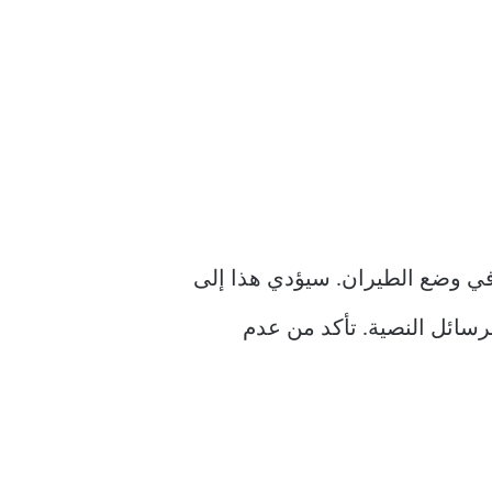
في وضع الطيران. سيؤدي هذا إلى
Wi وشبكات الجوال ، ولن يسمح لأي بيانات جديدة بالكتابة فوق رسائل SMS / الرسائل النصية. تأكد من عدم