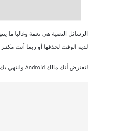
الرسائل النصية هي نعمة وغالبا ما ينت
لديه الوقت لحذفها أو ربما أنت مكتن
لنفترض أنك مالك Android وانتهي بك الأمر بحذف رسالة مهمة عن طريق الخطأ مع رسائل غير ضرورية ، هل يمكنك استعادتها؟