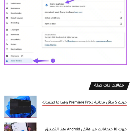
مقالات ذات صلة
جربت 5 بدائل مجانية لـ Premiere Pro وهذا ما اعتمدته
حررت 10 جيجابايت من هاتفي Android بهذا التطبيق