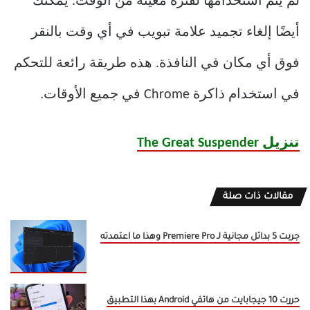
لم يتم استخدامها لفترة معينة من الوقت. يمكنك
أيضًا إلغاء تجميد علامة تبويب في أي وقت بالنقر
فوق أي مكان في النافذة. هذه طريقة رائعة للتحكم
في استخدام ذاكرة Chrome في جميع الأوقات.
تنزيل The Great Suspender
مقالات ذات صلة
جربت 5 بدائل مجانية لـ Premiere Pro وهذا ما اعتمدته
حررت 10 جيجابايت من هاتفي Android بهذا التطبيق