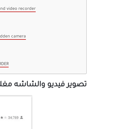
تطبيق  video recorder
تطبيق en camera
تطبيق 
تصوير فيديو والشاشه مغل