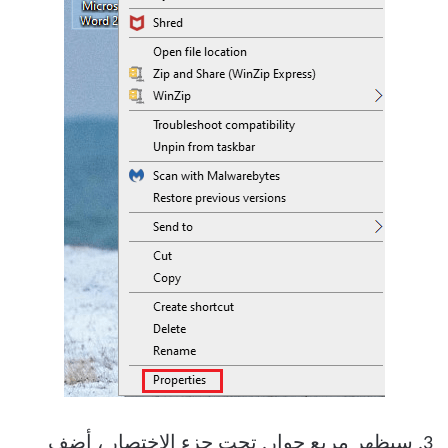
3. سيظهر مربع حوار. تحت جزء الاختصار ، أضف