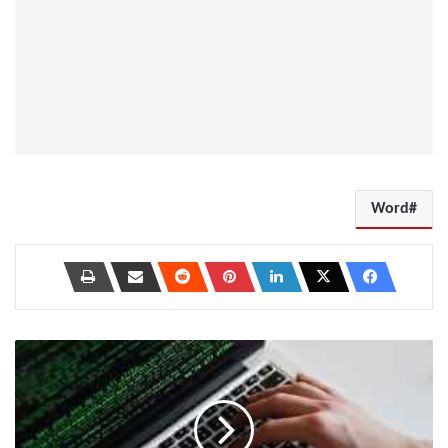
Word
كيفية
تنفيذ
هجوم
DDoS
على