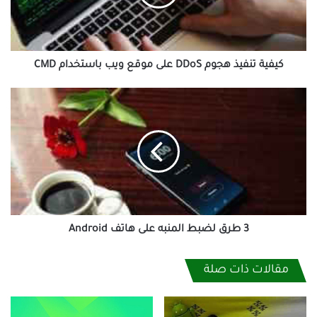
موقع
ويب
باستخدام
CMD
كيفية تنفيذ هجوم DDoS على موقع ويب باستخدام CMD
3
طرق
لضبط
المنبه
على
هاتف
Android
3 طرق لضبط المنبه على هاتف Android
مقالات ذات صلة