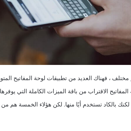
ختلف ، فهناك العديد من تطبيقات لوحة المفاتيح المت
 تستخدم أيًا منها. لكن هؤلاء الخمسة هم من أفضل بدائل SwiftKey 