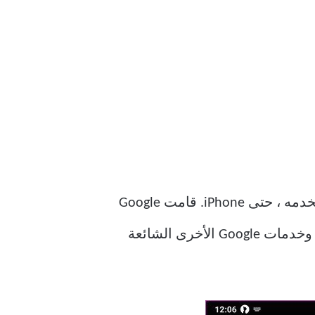
تحظى Gboard ، إلى جانب SwiftKey ، بشعبية كبيرة بين أعضاء الفريق . إنه خيار كل هاتف أستخدمه ، حتى iPhone. قامت Google
بتصميم Gboard وإصدارها بدون إعلانات. كونه أحد تطبيقات Google ، فهو يتكامل مع تطبيقات وخدمات Google الأخرى الشائعة