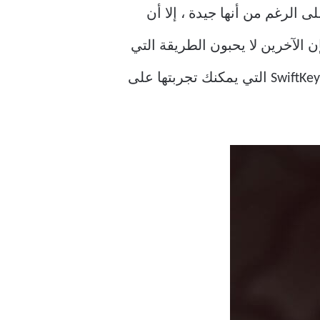
لى الرغم من أنها جيدة ، إلا أن
الآخرين لا يحبون الطريقة التي
يعمل بها. يشعر بعض المستخدمين بالملل ويحتاجون إلى شيء جديد. حسنًا ، إليك بعض بدائل SwiftKey التي يمكنك تجربتها على