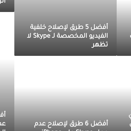
الر
أفضل
3
أفضل 5 طرق لإصلاح خلفية
طرق
لإصلاح
الفيديو المخصصة لـ Skype لا
عدم
تظهر
عمل
ترجمة
Skype
أفضل
على
6
الهاتف
طرق
المحمول
لإصلاح
و
عدم
Windows
عمل
Skype
على
iPhone
Go: أي
أفضل 6 طرق لإصلاح عدم