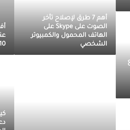
الصوت
على
Skype
أهم 7 طرق لإصلاح تأخر
على
الهاتف
الصوت على Skype على
المحمول
الهاتف المحمول والكمبيوتر
عن
والكمبيوتر
الشخصي
10
الشخصي
أفضل
كيفية
Epo مع
5
إضافة
طرق
اجتماع
لإصلاح
Skype
خلفية
إلى
الفيديو
دعوة
المخصصة
اجتماع
لـ
Outlook
Skype
(والحيل
لا
الرائعة)
تظهر