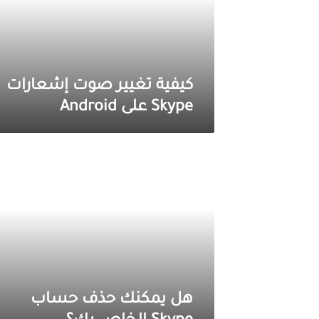
على
Android
كيفية تغيير صوت إشعارات
Skype على Android
هل
يمكنك
حذف
حساب
Skype
الخاص
بك؟
هل يمكنك حذف حساب