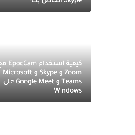
Skype الخاص بك؟
كيفية
استخدام
EpocCam
مع
Zoom
و
Skype
و
كيفية استخدام cCam
Microsoft
Teams
Zoom و Skype و Microsoft
و
Teams و Google Meet على
Google
Windows
Meet
على
Windows
كيفية
إصلاح
عدم
عمل
صوت