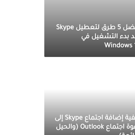
أفضل 5 طرق لتعطيل Skype
د بدء التشغيل في
Windows 
كيفية إضافة اجتماع Skype إلى
دعوة اجتماع Outlook (والحيل