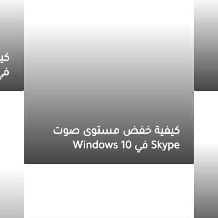
في
دردشة
Skype
Windows
10
كي
في 
أفضل
5
طرق
لتعطيل
كيفية خفض مستوى صوت
Skype
Skype في Windows 10
عند
بدء
التشغيل
أهم
في
7
Windows
طرق
10
لإصلاح
تأخر