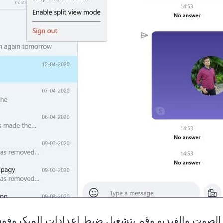
م الصوت والفيديو وقم بتشغيل ضبط إعدادات الميكروفو