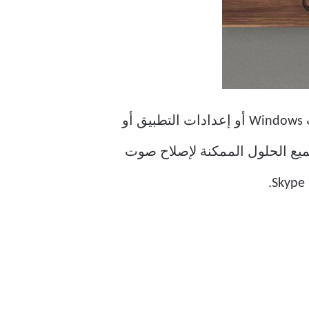
يمكن أن تنشأ المشكلة بسبب العديد من العوامل ، بما في ذلك برامج تشغيل الصوت أو صوت Windows أو إعدادات التطبيق أو
ميع الحلول الممكنة لإصلاح صوت