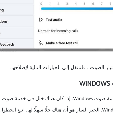
ر الصوت ، فلننتقل إلى الخيارات التالية لإصلاحها.
W
مكالمات Skype الصوتية بمشكلة Windows. الخبر السار هو أن هناك حلًا سهلًا