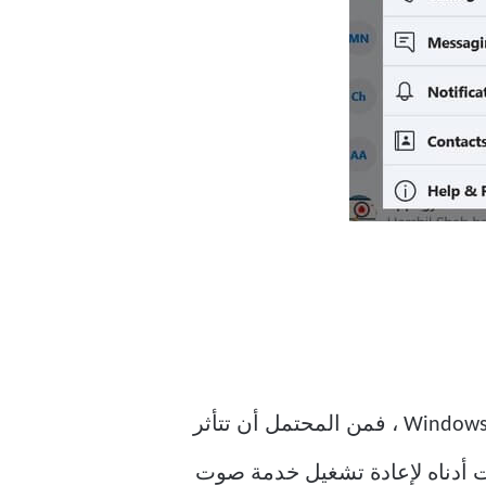
تسمح لك Microsoft بإعادة تشغيل خدمة صوت Windows. إذا كان هناك خلل في خدمة صوت Windows ، فمن المحتمل أن تتأثر
 لها. اتبع الخطوات أدناه لإعادة تشغيل خدمة صوت