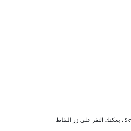
أضافت Microsoft خيارًا أنيقًا في التطبيق للتحقق من الصوت والفيديو لـ Skype. من تطبيق Skype ، يمكنك النقر على زر النقاط