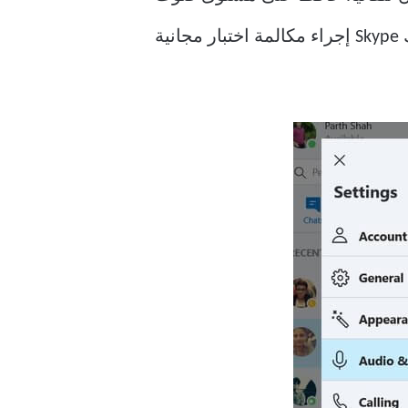
مكبرات الصوت عند مستوى عالٍ. يمكنك أيضًا اختبار الصوت باستخدام الخيار المذكور. يتيح لك Skype إجراء مكالمة اختبار مجانية