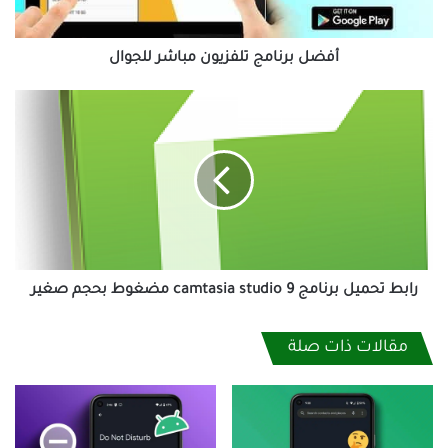
أفضل برنامج تلفزيون مباشر للجوال
رابط
تحميل
برنامج
camtasia
studio
9
مضغوط
بحجم
صغير
رابط تحميل برنامج camtasia studio 9 مضغوط بحجم صغير
مقالات ذات صلة