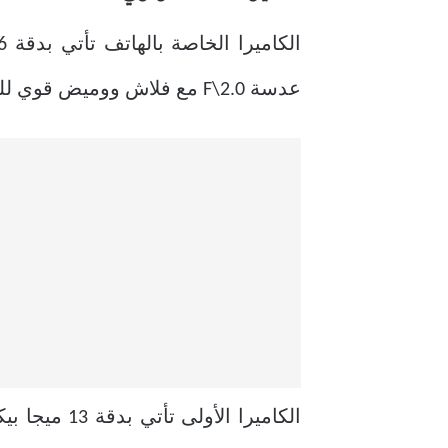
عدسة F\2.0 مع فلاش ووميض قوي للغاية مع عدم دعم العزل بينما تأتي الكاميرا الخلفية الخاصة بالهاتف مزدوجة بشكل رأسي.