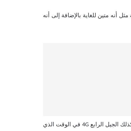
مواصفات رائعة للغاية مثل أنه متين للغاية بالإضافة إلى أنه
تدعم جوالات Y7 جميع شبكات الإتصال بداية من الجيل الثاني 2G والجيل الثالث للاتصال 3G وكذلك الجيل الرابع 4G في الوقت الذي