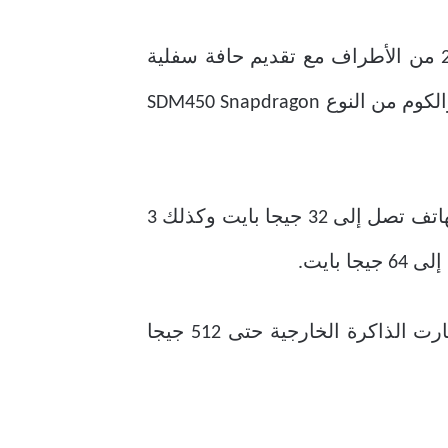
أبعاد الشاشة التي يأتي بها الهاتف عرض 19:9 في الوقت الذي يأتي فيه مع إنحناء بدرجة 2.5 من الأطراف مع تقديم حافة سفلية
كبيرة تعطي شكل رائع للغاية وبالنسبة إلى الأداء الخاص بهاتف هواوي Y7 فإنه يأتي بمعالج كوالكوم من النوع SDM450 Snapdragon
كل هذه الأمور بالإضافة إلى وجود معالج رسومي من النوع Adreno 506 والمساحة الخاصة بالهاتف تصل إلى 32 جيجا بايت وكذلك 3
هاتف هواوي Y7 يدعم إمكانية أن يقوم الشخص بزيادة المساحة الداخلية عن طريق وضع كارت الذاكرة الخارجية حتى 512 جيجا