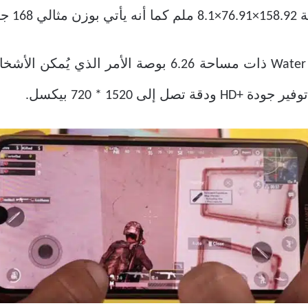
رام.
شاشة هاتف Y7 تأتي على هيئة Water Drop ذات مساحة .26
لى 1520 * 720 بيكسل.