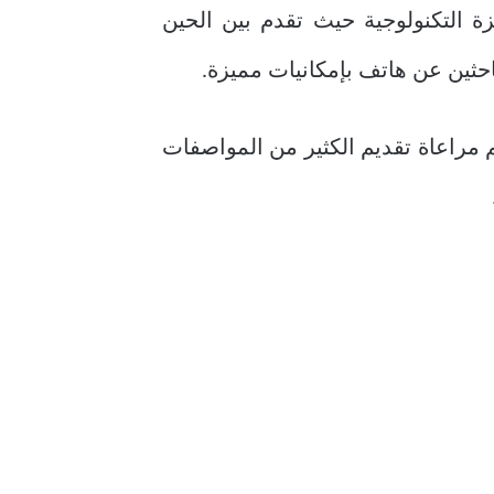
ة التكنولوجية حيث تقدم بين الحين
حثين عن هاتف بإمكانيات مميزة.
ت التي تم الكشف عنها خلال السنوات الماضية هاتف هواوي Y7 حيث تم مراعاة تقديم الكثير من المواصفات