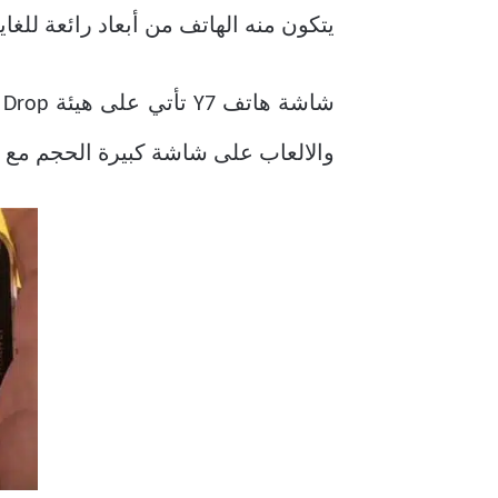
يتكون منه الهاتف من أبعاد رائعة للغاية 158.92×76.91×8.1 ملم كما أنه يأتي بوزن مثالي 168 ج
والالعاب على شاشة كبيرة الحجم مع توفير جودة +HD ودقة تصل إ