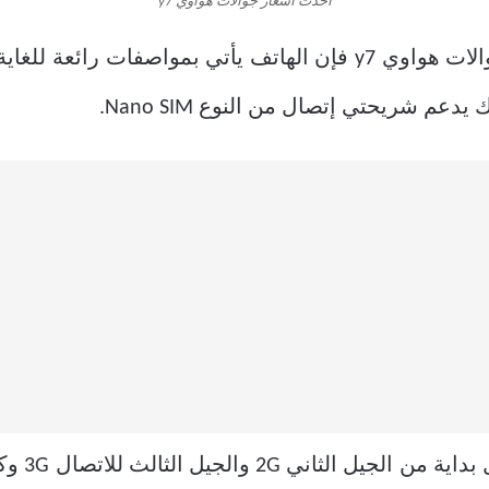
أحدث اسعار جوالات هواوي y7
قبل أن نعرض عليكم أحدث اسعار جوالات هواوي y7 فإن الهاتف يأتي ب
عم شريحتي إتصال من النوع Nano SIM.