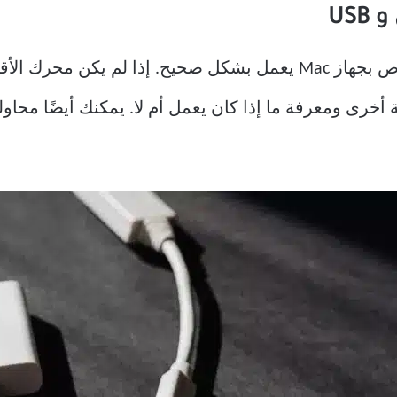
تحقق جيدًا مما إذا كان منفذ USB الخاص بجهاز Mac يعمل بشكل صحيح
أخرى ومعرفة ما إذا كان يعمل أم لا. يمكنك أيضًا محاو