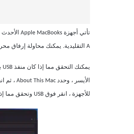
A التقليدية. يمكنك محاولة إرفاق محركات أقراص أخرى أو أجهزة طرفية للكمبيوتر للتحقق مما إذا كان الدونجل يعمل أم لا.
للأجهزة ، انقر فوق USB وتحقق مما إذا كان يكتشف القرص الصلب الخارجي. إذا حدث ذلك ، فيجب أن يظهر شيء كهذا.