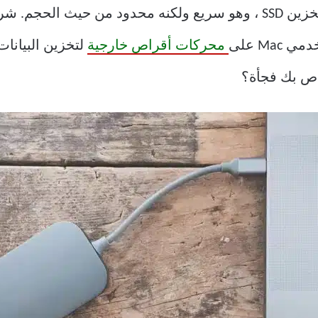
Ma على
محركات أقراص خارجية
لتخزين البيانات