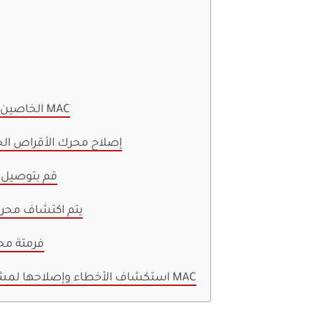
4. أعد تعيين NVRAM و SMC الخاصين بجهاز MAC
5. إصلاح محرك الأقراص ال
6. قم بتوصي
7. يتم اكتشاف مح
8. فرمتة 
استكشاف الأخطاء وإصلاحها لمشكلات محرك الأقراص الخارجي على MAC