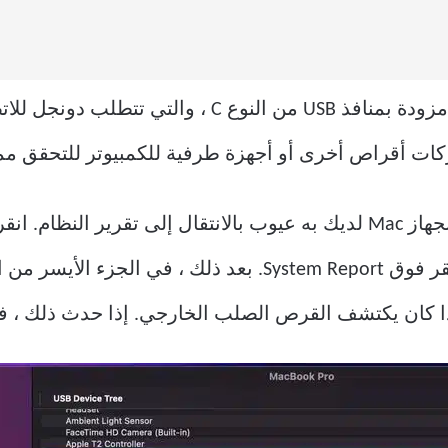
الأيسر ، وحدد About This Mac ، ثم انقر فوق System Report. بع