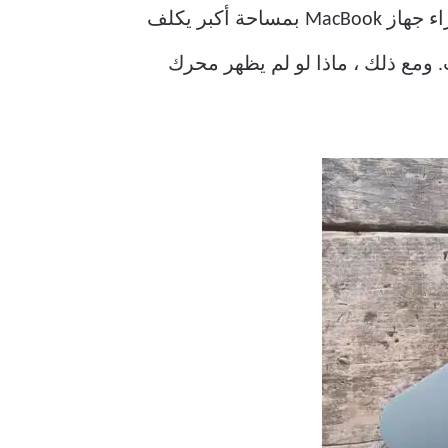
تحتوي أجهزة Apple MacBooks على تخزين SSD ، وهو سريع ولكنه محدود من حيث الحجم. شراء جهاز MacBook بمساحة أكبر يكلف
. ومع ذلك ، ماذا لو لم يظهر محرك