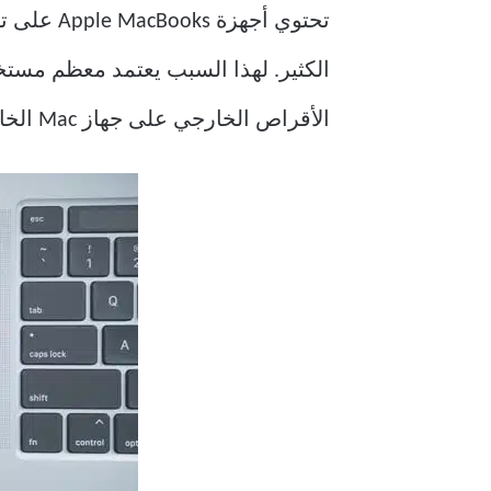
الكثير. لهذا السبب يعتمد معظم مستخدمي c
الأقراص الخارجي على جهاز Mac الخاص بك فجأة؟