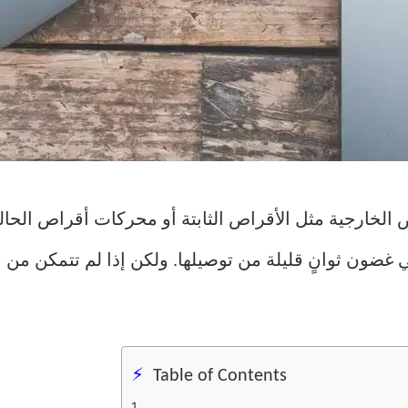
 الخارجية مثل الأقراص الثابتة أو محركات أقراص الحال
اص USB على سطح مكتب Mac في غضون ثوانٍ قليلة من توصيلها. ولكن إذا
Table of Contents