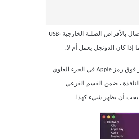
تأتي أجهزة Apple MacBooks الأحدث مزودة بمنافذ USB من النوع C ، والتي تتطلب دونجل للاتصال بالأقراص الصلبة الخارجية USB-
يمكنك التحقق مما إذا كان منفذ USB بجهاز Mac لديك به عيوب بالانتقال إلى تقرير النظام. انقر فوق رمز Apple في الجزء العلوي
د ذلك ، في الجزء الأيسر من النافذة ، ضمن القسم الفرعي