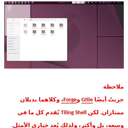
ملاحظة
جربتُ أيضًا
Gtile
و
Forge،
وكلاهما بديلان
ممتازان. لكن Tiling Shell يُقدم كل ما في
وسعه، بل وأكثر، ولذلك يُعد خياري الأمثل.