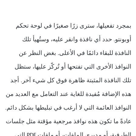
بمجرد تفعيلها، سترى زرًا صغيرًا في لوحة تحكم
أوبونتو. حدد أي نافذة وانقر عليه، وستُهيأ تلك
النافذة للبقاء دائمًا في الأعلى. بغض النظر عن
النوافذ الأخرى التي تفتحها أو تُركّز عليها، ستظل
تلك النافذة المثبتة ظاهرة فوق كل شيء آخر. أجد
هذه الإضافة مُفيدة للغاية عند التعامل مع العديد من
النوافذ العائمة التي لا أرغب في تبليطها بشكل دائم.
عادةً ما تكون هذه نوافذ مرجعية مؤقتة مثل جلسات
الطرفية، أو مديري الملفات، أو ملفات PDF التي