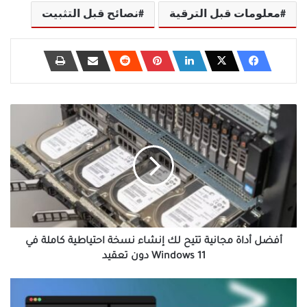
معلومات قبل الترقية
نصائح قبل التثبيت
أفضل
أداة
مجانية
تتيح
لك
إنشاء
نسخة
احتياطية
كاملة
في
أفضل أداة مجانية تتيح لك إنشاء نسخة احتياطية كاملة في
Windows
Windows 11 دون تعقيد
11
دون
برامج
تعقيد
أساسية