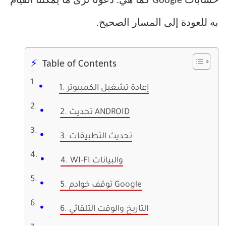
حسابات Google كما هي. دعونا نرى ما يمكننا القيام
به للعودة إلى المسار الصحيح.
Table of Contents
1. إعادة تشغيل الكمبيوتر
2. تحديث ANDROID
3. تحديث التطبيقات
4. WI-FI والبيانات
5. توقف خوادم Google
6. التاريخ والوقت التلقائي