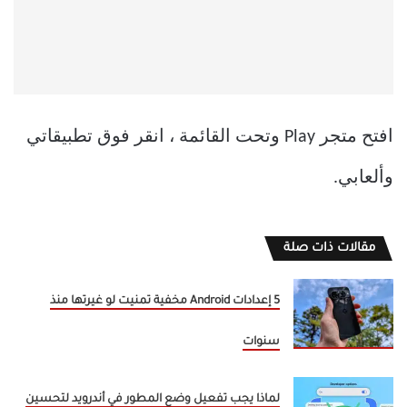
افتح متجر Play وتحت القائمة ، انقر فوق تطبيقاتي
وألعابي.
مقالات ذات صلة
5 إعدادات Android مخفية تمنيت لو غيرتها منذ
سنوات
لماذا يجب تفعيل وضع المطور في أندرويد لتحسين