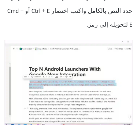
حدد النص بالكامل واكتب اختصار Ctrl + E أو Cmd +
E لتحويله إلى رمز.