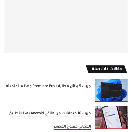
مقالات ذات صلة
جربت 5 بدائل مجانية لـ Premiere Pro وهذا ما اعتمدته
حررت 10 جيجابايت من هاتفي Android بهذا التطبيق
المجاني مفتوح المصدر