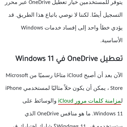
يتوفر للمستخدمين خيار تعطيل OneDrive عبر محرر
التسجيل أيضًا. لكننا لا نوصي باتباع هذا الطريق. قد
يؤدي خطأ واحد إلى إفساد خدمات Windows
الأساسية.
تعطيل OneDrive في Windows 11
الآن بعد أن أصبح iCloud متاحًا رسميًا من Microsoft
Store ، يمكن أن يكون حلاً مثاليًا لمستخدمي iPhone
ل
مزامنة كلمات مرور iCloud
والوسائط على
Windows 11. ما هو منافس OneDrive الذي
ستستخدمه في Windows 11؟ شارك اختيارك في