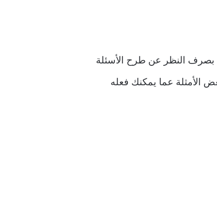
 تأكدت Microsoft من أن برنامج Copilot يعمل كجزء أساسي من نظام التشغيل Windows. بصرف النظر عن طرح الأسئلة
. دعنا نتحقق من بعض الأمثلة عما يمكنك فعله