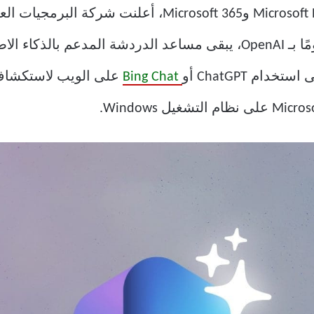
بعد تقديم Copilot على تطبيقات Microsoft Edge وft 365
الخاص بها على نظام Windows. مدعومًا بـ OpenAI، يبقى مساعد الدرد
ام ChatGPT أو
Bing Chat
على الويب لاستكشاف إ