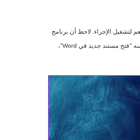
لتأكيد. تحتاج إلى تحديد نعم لتشغيل الإجراء. لاحظ أن برنامج
Copilot ليس ذكيًا بما يكفي لتشغيل إجراء محدد في أحد التطبيقات. على سبيل المثال، طلبنا منه “فتح مستند جديد في Word”،