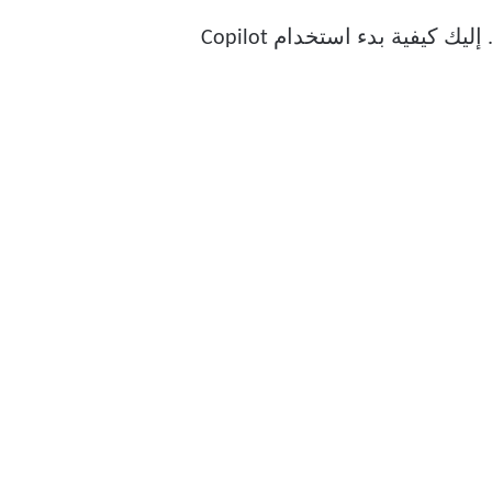
العوائق. بالإضافة إلى ذلك، يتطلب الأمر اتصالاً نشطًا بالإنترنت للعثور على الإجابات من الويب. إليك كيفية بدء استخدام Copilot