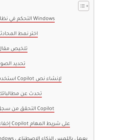
1. التحكم في نظام Windows
2. اختر نمط المحادث
3. تلخيص مقا
4. تحديد الصور
5. استخدم Copilot لإنشاء نص
6. تحدث عن مطالباتك
7. التحقق من سجل Copilot
8. إخفاء Copilot على شريط المهام
Windows يعمل باللمس الذكاء الاصطناعي