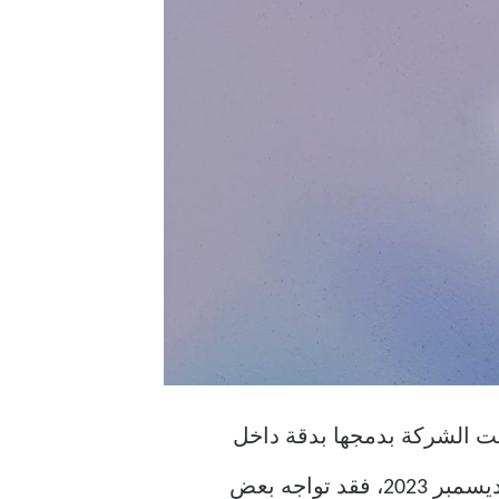
على شريط مهام Windows وتسميته يوميًا. قامت الشركة بدمجها بدقة داخل
Windows. نظرًا لأن برنامج Copilot لا يزال في مرحلة تجريبية في وقت كتابة هذا التقرير في ديسمبر 2023، فقد تواجه بعض