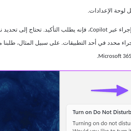
عندما تقوم بتشغيل مطالبة لتنفيذ أي إجراء عبر Copilot، فإنه يطلب ا