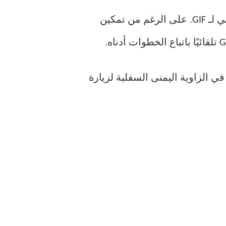
السبب الأكثر شيوعًا وراء تعطل تطبيق Discord المتكرر على Android هو ميزة التشغيل التلقائي لـ GIF. على الرغم من تمكين
ي الزاوية اليمنى السفلية لزيارة