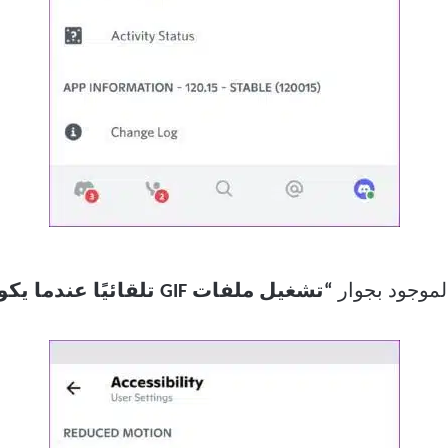
لموجود بجوار
“تشغيل ملفات GIF تلقائيًا عندما يكون ذلك ممكنًا”.