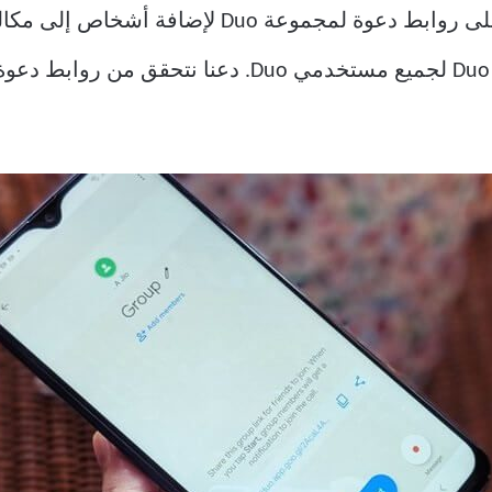
انتشرت شائعات حول عمل Google على روابط دعوة ل