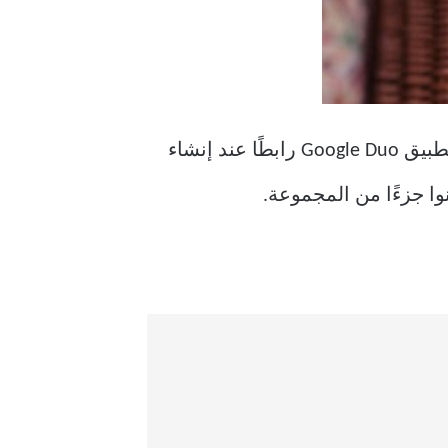
التي تم تقديمها مؤخرًا. ينشئ تطبيق Google Duo رابطًا عند إنشاء
ا جزءًا من المجموعة.