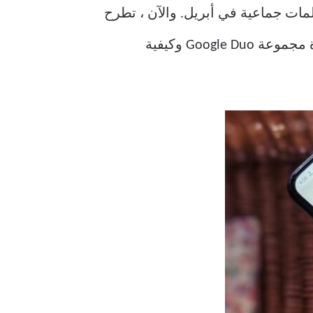
مجموعة Duo لإضافة أشخاص إلى مكالمات جماعية في أبريل. والآن ، تطرح
Google ميزة روابط دعوة Duo Group Call لجميع مستخدمي Duo. دعنا نتحقق من روابط دعوة مجموعة Google Duo وكيفية