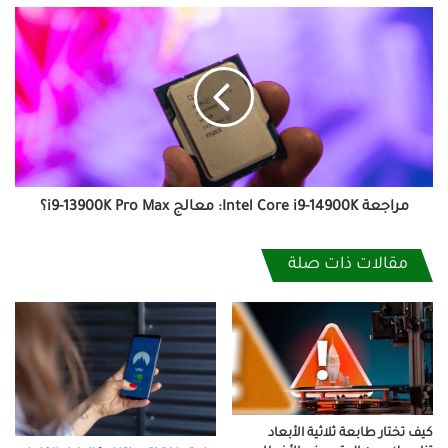
مراجعة
Intel
Core
i9-
14900K:
معالج
i9-
13900K
Pro
Max؟
مراجعة Intel Core i9-14900K: معالج i9-13900K Pro Max؟
مقالات ذات صلة
كيف تختار طابعة ثلاثية الأبعاد