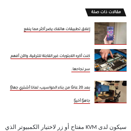
مقالات ذات صلة
إغلاق تطبيقات هاتفك يضر أكثر مما ينفع
كنت أكره اللابتوبات غير القابلة للترقية، والآن أفهم
سر نجاحها.
بعد 20 عامًا من بناء الحواسيب: لماذا أشتري جهازًا
جاهزًا أخيرًا
سيكون لدى KVM مفتاح أو زر لاختيار الكمبيوتر الذي