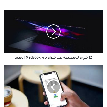
12
شيء
لتخصيصه
بعد
شراء
MacBook
Pro
الجديد
12 شيء لتخصيصه بعد شراء MacBook Pro الجديد
أفضل
12
طريقة
لإصلاح
خطأ
لا
يمكن
التوصيل