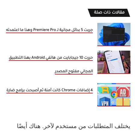
مقالات ذات صلة
جربت 5 بدائل مجانية لـ Premiere Pro وهذا ما اعتمدته
حررت 10 جيجابايت من هاتفي Android بهذا التطبيق
المجاني مفتوح المصدر
4 إضافات Chrome كانت آمنة ثم أصبحت برامج ضارة
يختلف المتطلبات من مستخدم لآخر. هناك أيضًا