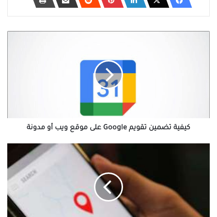
كيفية
تضمين
تقويم
Google
على
موقع
ويب
أو
مدونة
كيفية تضمين تقويم Google على موقع ويب أو مدونة
أفضل
20
تطبيق
لتتبع
الهاتف
المحمول