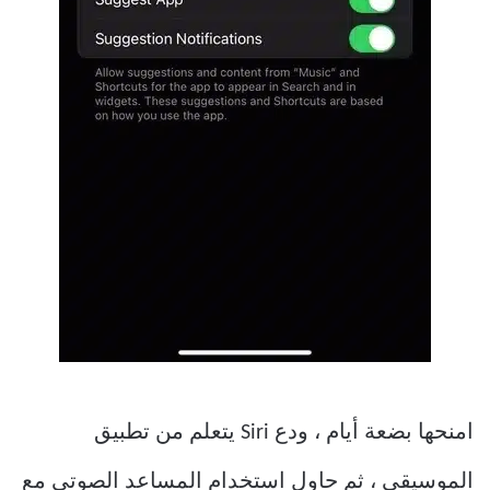
امنحها بضعة أيام ، ودع Siri يتعلم من تطبيق
الموسيقى ، ثم حاول استخدام المساعد الصوتي مع